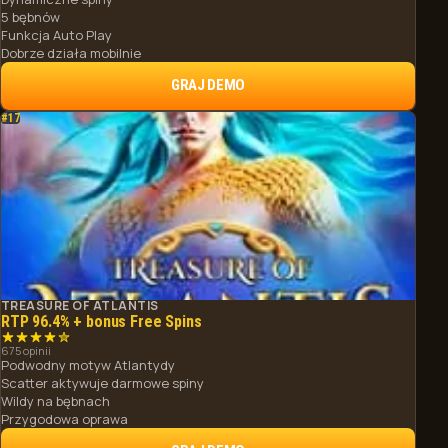
5 bębnów
Funkcja Auto Play
Dobrze działa mobilnie
GRAJ DEMO
#17
TREASURE OF ATLANTIS
RTP 96.4% + bonus Free Spins
675 opinii
Podwodny motyw Atlantydy
Scatter aktywuje darmowe spiny
Wildy na bębnach
Przygodowa oprawa