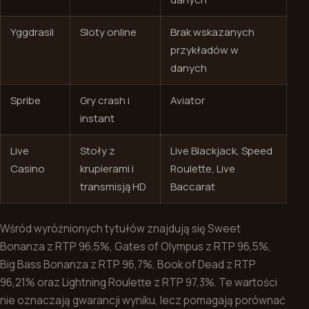
Yggdrasil
Sloty online
Brak wskazanych
przykładów w
danych
Spribe
Gry crash i
Aviator
instant
Live
Stoły z
Live Blackjack, Speed
Casino
krupierami i
Roulette, Live
transmisją HD
Baccarat
Wśród wyróżnionych tytułów znajdują się Sweet
Bonanza z RTP 96,5%, Gates of Olympus z RTP 96,5%,
Big Bass Bonanza z RTP 96,7%, Book of Dead z RTP
96,21% oraz Lightning Roulette z RTP 97,3%. Te wartości
nie oznaczają gwarancji wyniku, lecz pomagają porównać