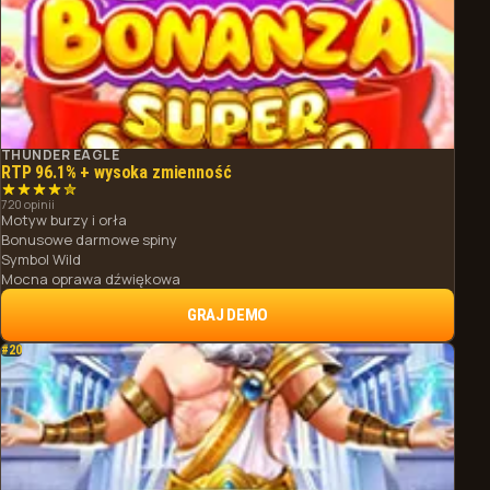
THUNDER EAGLE
RTP 96.1% + wysoka zmienność
720 opinii
Motyw burzy i orła
Bonusowe darmowe spiny
Symbol Wild
Mocna oprawa dźwiękowa
GRAJ DEMO
#20