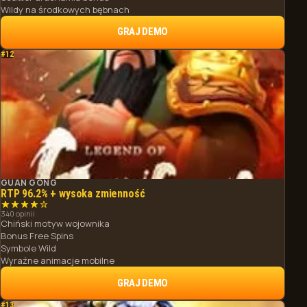
Wildy na środkowych bębnach
GRAJ DEMO
#12
GUAN GONG
RTP 96.2% + wysoka zmienność
340 opinii
Chiński motyw wojownika
Bonus Free Spins
Symbole Wild
Wyraźne animacje mobilne
GRAJ DEMO
#13