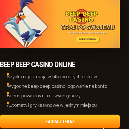
BEEP BEEP CASINO ONLINE
Szybka rejestracja w kilka prostych kroków
Wygodne beep beep casino logowanie na konto
Bonus powitalny dla nowych graczy
Automaty i gry kasynowe w jednym miejscu
ZAGRAJ TERAZ