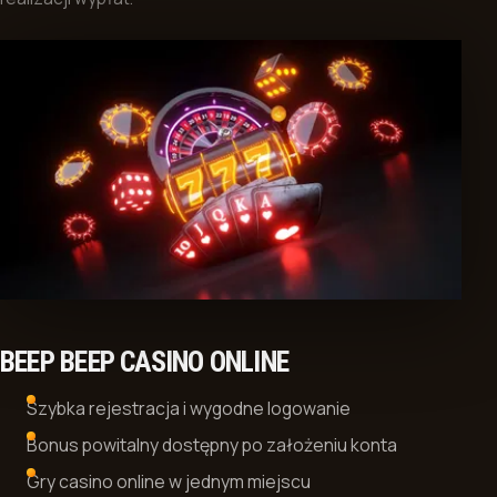
BEEP BEEP CASINO ONLINE
Szybka rejestracja i wygodne logowanie
Bonus powitalny dostępny po założeniu konta
Gry casino online w jednym miejscu