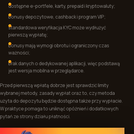
dostępne e-portfele, karty, prepaid i kryptowaluty;
bonusy depozytowe, cashback i program VIP;
standardowa weryfikacja KYC może wydłużyć
pierwszą wypłatę;
bonusy mają wymogi obrotu i ograniczony czas
ważności;
brak danych o dedykowanej aplikacji, więc podstawą
jest wersja mobilna w przeglądarce.
Przed pierwszą wpłatą dobrze jest sprawdzić limity
wybranej metody, zasady wypłat oraz to, czy metoda
użyta do depozytu będzie dostępna także przy wypłacie.
W praktyce pomaga to uniknąć opóźnień i dodatkowych
pytań ze strony działu płatności.