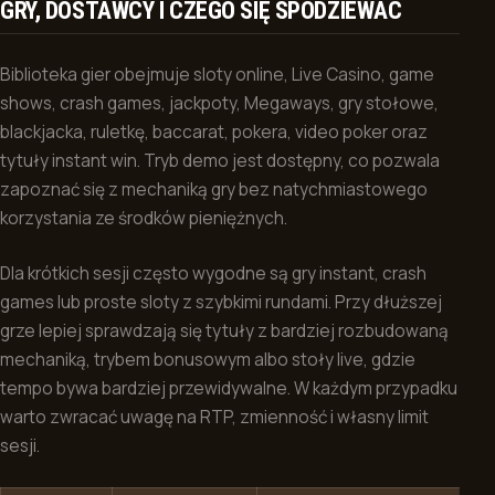
GRY, DOSTAWCY I CZEGO SIĘ SPODZIEWAĆ
Biblioteka gier obejmuje sloty online, Live Casino, game
shows, crash games, jackpoty, Megaways, gry stołowe,
blackjacka, ruletkę, baccarat, pokera, video poker oraz
tytuły instant win. Tryb demo jest dostępny, co pozwala
zapoznać się z mechaniką gry bez natychmiastowego
korzystania ze środków pieniężnych.
Dla krótkich sesji często wygodne są gry instant, crash
games lub proste sloty z szybkimi rundami. Przy dłuższej
grze lepiej sprawdzają się tytuły z bardziej rozbudowaną
mechaniką, trybem bonusowym albo stoły live, gdzie
tempo bywa bardziej przewidywalne. W każdym przypadku
warto zwracać uwagę na RTP, zmienność i własny limit
sesji.