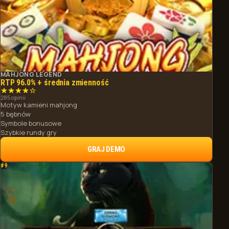
MAHJONG LEGEND
RTP 96.0% + średnia zmienność
285 opinii
Motyw kamieni mahjong
5 bębnów
Symbole bonusowe
Szybkie rundy gry
GRAJ DEMO
#9