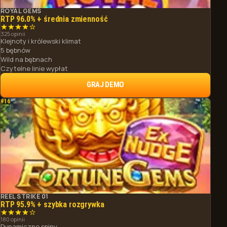
ROYAL GEMS
RTP 96.0% + średnia zmienność
325 opinii
Klejnoty i królewski klimat
5 bębnów
Wild na bębnach
Czytelne linie wypłat
GRAJ DEMO
#16
REEL STRIKE 01
RTP 95.9% + szybka rozgrywka
180 opinii
Dynamiczne spiny