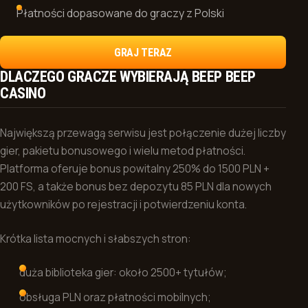
Płatności dopasowane do graczy z Polski
GRAJ TERAZ
DLACZEGO GRACZE WYBIERAJĄ BEEP BEEP
CASINO
Największą przewagą serwisu jest połączenie dużej liczby
gier, pakietu bonusowego i wielu metod płatności.
Platforma oferuje bonus powitalny 250% do 1500 PLN +
200 FS, a także bonus bez depozytu 85 PLN dla nowych
użytkowników po rejestracji i potwierdzeniu konta.
Krótka lista mocnych i słabszych stron:
duża biblioteka gier: około 2500+ tytułów;
obsługa PLN oraz płatności mobilnych;