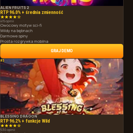
ALIEN FRUITS 2
RTP 96.0% + średnia zmienność
415 opinii
Owocowy motyw sci-fi
Wildy na bębnach
Darmowe spiny
Prosta rozgrywka mobilna
GRAJ DEMO
#5
BLESSING DRAGON
RTP 96.2% + funkcje Wild
530 opinii