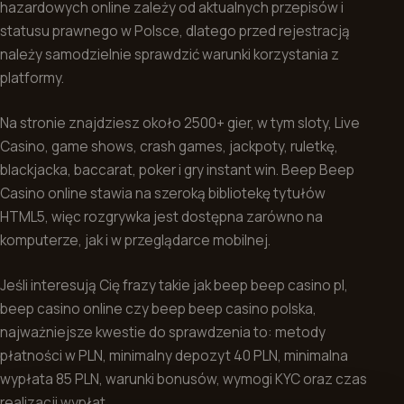
hazardowych online zależy od aktualnych przepisów i
statusu prawnego w Polsce, dlatego przed rejestracją
należy samodzielnie sprawdzić warunki korzystania z
platformy.
Na stronie znajdziesz około 2500+ gier, w tym sloty, Live
Casino, game shows, crash games, jackpoty, ruletkę,
blackjacka, baccarat, poker i gry instant win. Beep Beep
Casino online stawia na szeroką bibliotekę tytułów
HTML5, więc rozgrywka jest dostępna zarówno na
komputerze, jak i w przeglądarce mobilnej.
Jeśli interesują Cię frazy takie jak beep beep casino pl,
beep casino online czy beep beep casino polska,
najważniejsze kwestie do sprawdzenia to: metody
płatności w PLN, minimalny depozyt 40 PLN, minimalna
wypłata 85 PLN, warunki bonusów, wymogi KYC oraz czas
realizacji wypłat.