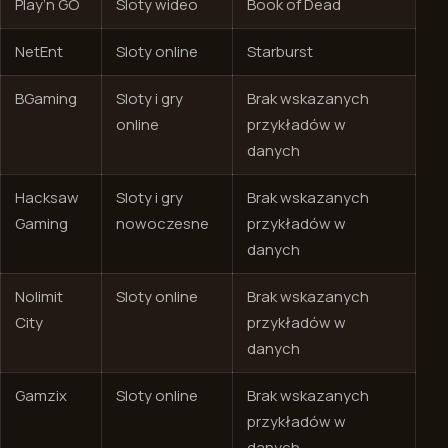
Play’n GO
Sloty wideo
Book of Dead
NetEnt
Sloty online
Starburst
BGaming
Sloty i gry
Brak wskazanych
online
przykładów w
danych
Hacksaw
Sloty i gry
Brak wskazanych
Gaming
nowoczesne
przykładów w
danych
Nolimit
Sloty online
Brak wskazanych
City
przykładów w
danych
Gamzix
Sloty online
Brak wskazanych
przykładów w
danych