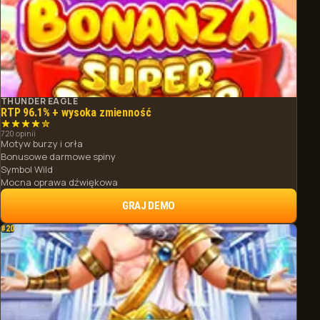
THUNDER EAGLE
RTP 96.1% + wysoka zmienność
720 opinii
Motyw burzy i orła
Bonusowe darmowe spiny
Symbol Wild
Mocna oprawa dźwiękowa
GRAJ DEMO
#20