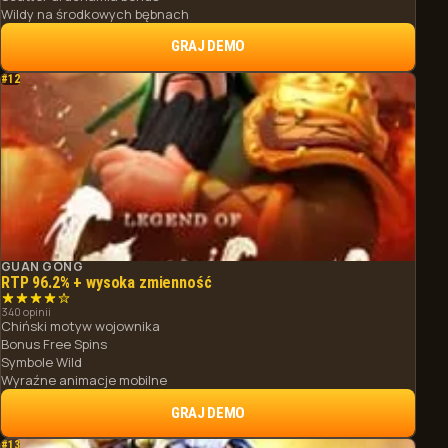
Wildy na środkowych bębnach
GRAJ DEMO
#12
GUAN GONG
RTP 96.2% + wysoka zmienność
340 opinii
Chiński motyw wojownika
Bonus Free Spins
Symbole Wild
Wyraźne animacje mobilne
GRAJ DEMO
#13