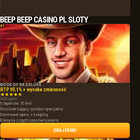
BEEP BEEP CASINO PL SLOTY
#1
BOOK OF RA DELUXE
RTP 95.1% + wysoka zmienność
1420 opinii
5 bębnów, 10 linii
Rozszerzający symbol specjalny
Darmowe spiny z książką
Klasyka często porównywana
GRAJ DEMO