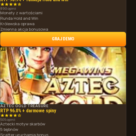
890 opinii
Monety z wartościami
Runda Hold and Win
Królewska oprawa
Zmienna akcja bonusowa
GRAJ DEMO
#11
AZTEC GOLD TREASURE
RTP 96.0% + darmowe spiny
505 opinii
Aztecki motyw skarbów
5 bębnów
Scatter uruchamia bonus