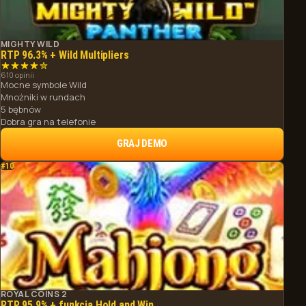
MIGHTY WILD
RTP 96.3% + Wild Multipliers
610 opinii
Mocne symbole Wild
Mnożniki w rundach
5 bębnów
Dobra gra na telefonie
GRAJ DEMO
#10
ROYAL COINS 2
RTP 95.9% + funkcja Hold and Win