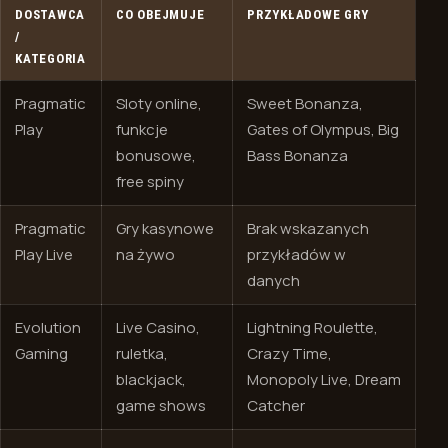
DOSTAWCA
CO OBEJMUJE
PRZYKŁADOWE GRY
/
KATEGORIA
Pragmatic
Sloty online,
Sweet Bonanza,
Play
funkcje
Gates of Olympus, Big
bonusowe,
Bass Bonanza
free spiny
Pragmatic
Gry kasynowe
Brak wskazanych
Play Live
na żywo
przykładów w
danych
Evolution
Live Casino,
Lightning Roulette,
Gaming
ruletka,
Crazy Time,
blackjack,
Monopoly Live, Dream
game shows
Catcher