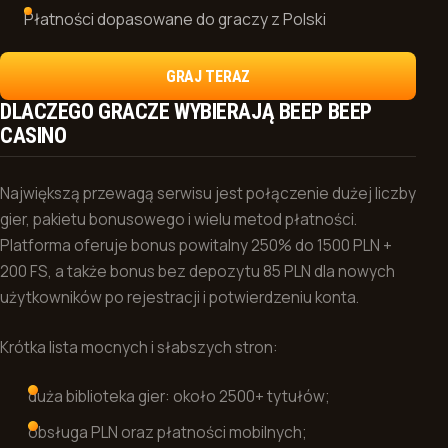
Płatności dopasowane do graczy z Polski
GRAJ TERAZ
DLACZEGO GRACZE WYBIERAJĄ BEEP BEEP
CASINO
Największą przewagą serwisu jest połączenie dużej liczby
gier, pakietu bonusowego i wielu metod płatności.
Platforma oferuje bonus powitalny 250% do 1500 PLN +
200 FS, a także bonus bez depozytu 85 PLN dla nowych
użytkowników po rejestracji i potwierdzeniu konta.
Krótka lista mocnych i słabszych stron:
duża biblioteka gier: około 2500+ tytułów;
obsługa PLN oraz płatności mobilnych;