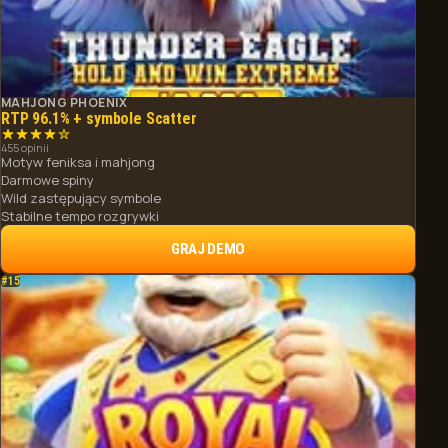
MAHJONG PHOENIX
RTP 96.1% + symbole Scatter
455 opinii
Motyw feniksa i mahjong
Darmowe spiny
Wild zastępujący symbole
Stabilne tempo rozgrywki
GRAJ DEMO
#15