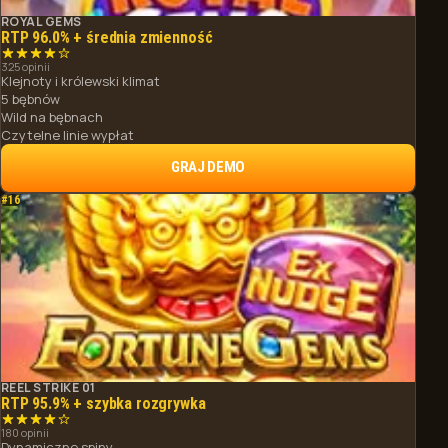
ROYAL GEMS
RTP 96.0% + średnia zmienność
325 opinii
Klejnoty i królewski klimat
5 bębnów
Wild na bębnach
Czytelne linie wypłat
GRAJ DEMO
#16
REEL STRIKE 01
RTP 95.9% + szybka rozgrywka
180 opinii
Dynamiczne spiny