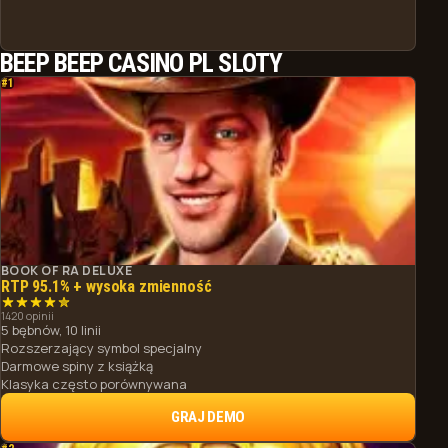
BEEP BEEP CASINO PL SLOTY
#1
BOOK OF RA DELUXE
RTP 95.1% + wysoka zmienność
1420 opinii
5 bębnów, 10 linii
Rozszerzający symbol specjalny
Darmowe spiny z książką
Klasyka często porównywana
GRAJ DEMO