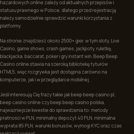
hazardowych online zależy od aktualnych przepisów i
statusu prawnego w Polsce, dlatego przed rejestracją
należy samodzielnie sprawdzić warunki korzystania z
platformy.
Na stronie znajdziesz około 2500+ gier, w tym sloty, Live
Casino, game shows, crash games, jackpoty, ruletkę,
blackjacka, baccarat, poker i gry instant win. Beep Beep
Casino online stawia na szeroką bibliotekę tytułów
HTML5, więc rozgrywka jest dostępna zarówno na
komputerze, jak i w przeglądarce mobilnej.
Jeśli interesują Cię frazy takie jak beep beep casino pl,
beep casino online czy beep beep casino polska,
najważniejsze kwestie do sprawdzenia to: metody
płatności w PLN, minimalny depozyt 40 PLN, minimalna
wypłata 85 PLN, warunki bonusów, wymogi KYC oraz czas
realizacji wypłat.