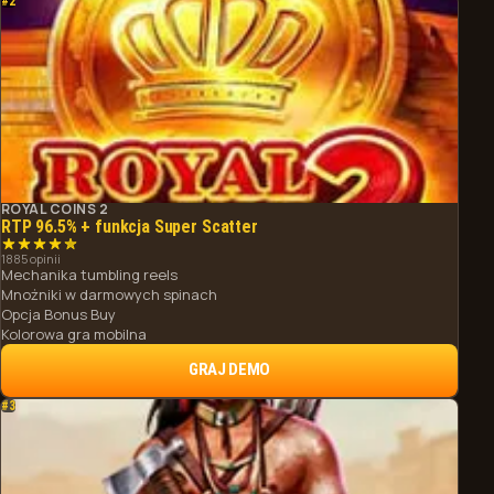
#2
ROYAL COINS 2
RTP 96.5% + funkcja Super Scatter
1885 opinii
Mechanika tumbling reels
Mnożniki w darmowych spinach
Opcja Bonus Buy
Kolorowa gra mobilna
GRAJ DEMO
#3