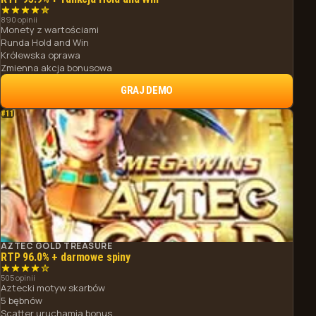
890 opinii
Monety z wartościami
Runda Hold and Win
Królewska oprawa
Zmienna akcja bonusowa
GRAJ DEMO
#11
AZTEC GOLD TREASURE
RTP 96.0% + darmowe spiny
505 opinii
Aztecki motyw skarbów
5 bębnów
Scatter uruchamia bonus