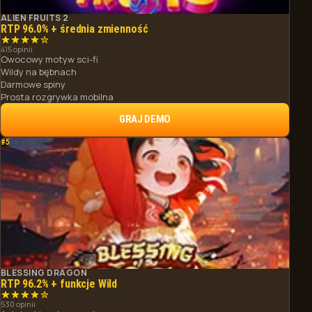
ALIEN FRUITS 2
RTP 96.0% + średnia zmienność
415 opinii
Owocowy motyw sci-fi
Wildy na bębnach
Darmowe spiny
Prosta rozgrywka mobilna
GRAJ DEMO
#5
BLESSING DRAGON
RTP 96.2% + funkcje Wild
530 opinii