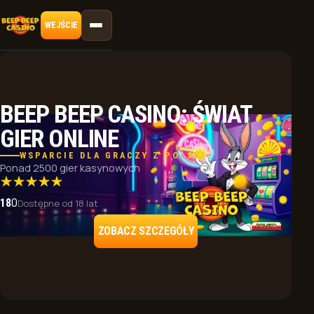
WEJŚCIE
BEEP BEEP CASINO: ŚWIAT
GIER ONLINE
WSPARCIE DLA GRACZY Z POLSKI
Ponad 2500 gier kasynowych
0
18
Dostępne od 18 lat
ZOBACZ SZCZEGÓŁY