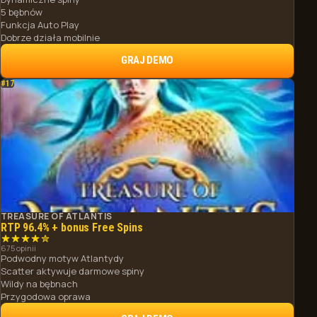
5 bębnów
Funkcja Auto Play
Dobrze działa mobilnie
GRAJ DEMO
#17
TREASURE OF ATLANTIS
RTP 96.4% + bonus Free Spins
675 opinii
Podwodny motyw Atlantydy
Scatter aktywuje darmowe spiny
Wildy na bębnach
Przygodowa oprawa