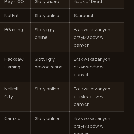
Play’n GO
Sloty wideo
Book of Dead
NetEnt
Sloty online
Starburst
BGaming
Sloty i gry
Brak wskazanych
online
przykładów w
danych
Hacksaw
Sloty i gry
Brak wskazanych
Gaming
nowoczesne
przykładów w
danych
Nolimit
Sloty online
Brak wskazanych
City
przykładów w
danych
Gamzix
Sloty online
Brak wskazanych
przykładów w
danych